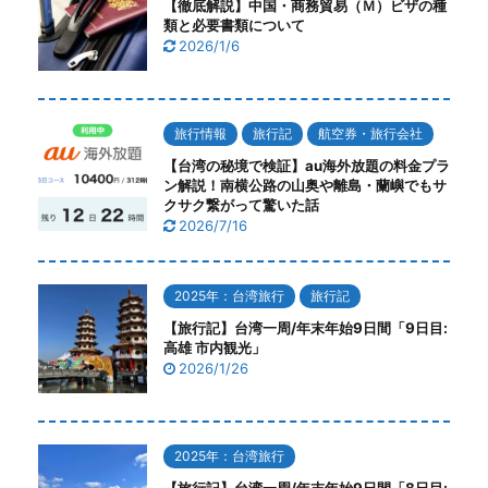
【徹底解説】中国・商務貿易（Ｍ）ビザの種
類と必要書類について
2026/1/6
旅行情報
旅行記
航空券・旅行会社
【台湾の秘境で検証】au海外放題の料金プラ
ン解説！南横公路の山奥や離島・蘭嶼でもサ
クサク繋がって驚いた話
2026/7/16
2025年：台湾旅行
旅行記
【旅行記】台湾一周/年末年始9日間「9日目:
高雄 市内観光」
2026/1/26
2025年：台湾旅行
【旅行記】台湾一周/年末年始9日間「8日目: