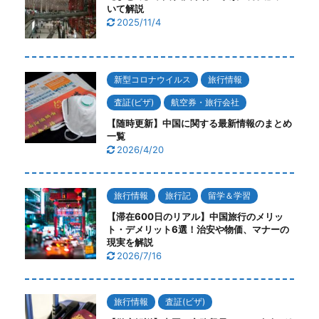
いて解説
2025/11/4
新型コロナウイルス
旅行情報
査証(ビザ)
航空券・旅行会社
【随時更新】中国に関する最新情報のまとめ
一覧
2026/4/20
旅行情報
旅行記
留学＆学習
【滞在600日のリアル】中国旅行のメリッ
ト・デメリット6選！治安や物価、マナーの
現実を解説
2026/7/16
旅行情報
査証(ビザ)