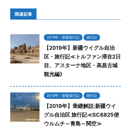
関連記事
2019年：新疆旅行記
旅行記
【2019年】新疆ウイグル自治
区・旅行記≪トルファン滞在2日
目、アスターナ地区・高昌古城
観光編》
2019年：新疆旅行記
旅行記
【2019年】乗継解説:新疆ウイ
グル自治区 旅行記≪SC8825便
ウルムチ～青島～関空≫