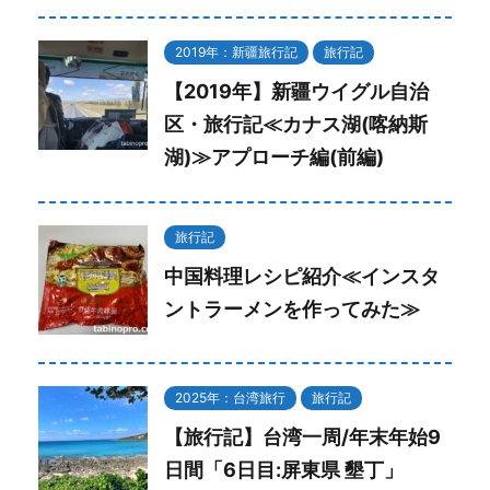
2019年：新疆旅行記
旅行記
【2019年】新疆ウイグル自治
区・旅行記≪カナス湖(喀納斯
湖)≫アプローチ編(前編)
旅行記
中国料理レシピ紹介≪インスタ
ントラーメンを作ってみた≫
2025年：台湾旅行
旅行記
【旅行記】台湾一周/年末年始9
日間「6日目:屏東県 墾丁」