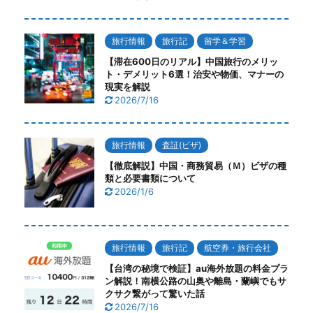
旅行情報
旅行記
留学＆学習
【滞在600日のリアル】中国旅行のメリッ
ト・デメリット6選！治安や物価、マナーの
現実を解説
2026/7/16
旅行情報
査証(ビザ)
【徹底解説】中国・商務貿易（Ｍ）ビザの種
類と必要書類について
2026/1/6
旅行情報
旅行記
航空券・旅行会社
【台湾の秘境で検証】au海外放題の料金プラ
ン解説！南横公路の山奥や離島・蘭嶼でもサ
クサク繋がって驚いた話
2026/7/16