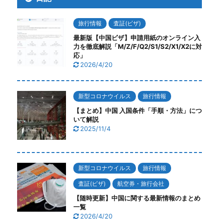
旅行情報
査証(ビザ)
最新版【中国ビザ】申請用紙のオンライン入
力を徹底解説「M/Z/F/Q2/S1/S2/X1/X2に対
応」
2026/4/20
新型コロナウイルス
旅行情報
【まとめ】中国 入国条件「手順・方法」につ
いて解説
2025/11/4
新型コロナウイルス
旅行情報
査証(ビザ)
航空券・旅行会社
【随時更新】中国に関する最新情報のまとめ
一覧
2026/4/20