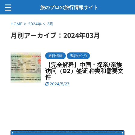
旅のプロの旅行情報サイト
HOME
>
2024年
>
3月
月別アーカイブ：2024年03月
旅行情報
査証(ビザ)
【完全解释】中国・探亲/亲族
访问（Q2）签证 种类和需要文
件
2024/5/27