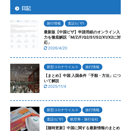
日記
旅行情報
査証(ビザ)
最新版【中国ビザ】申請用紙のオンライン入
力を徹底解説「M/Z/F/Q2/S1/S2/X1/X2に対
応」
2026/4/20
新型コロナウイルス
旅行情報
【まとめ】中国 入国条件「手順・方法」につ
いて解説
2025/11/4
新型コロナウイルス
旅行情報
査証(ビザ)
航空券・旅行会社
【随時更新】中国に関する最新情報のまとめ