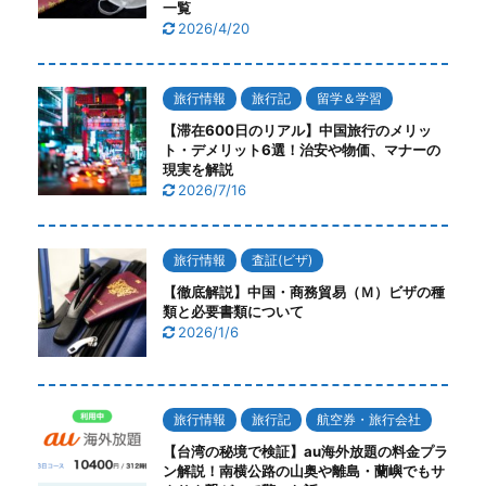
一覧
2026/4/20
旅行情報
旅行記
留学＆学習
【滞在600日のリアル】中国旅行のメリッ
ト・デメリット6選！治安や物価、マナーの
現実を解説
2026/7/16
旅行情報
査証(ビザ)
【徹底解説】中国・商務貿易（Ｍ）ビザの種
類と必要書類について
2026/1/6
旅行情報
旅行記
航空券・旅行会社
【台湾の秘境で検証】au海外放題の料金プラ
ン解説！南横公路の山奥や離島・蘭嶼でもサ