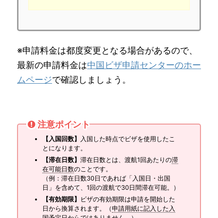
※申請料金は都度変更となる場合があるので、
最新の申請料金は
中国ビザ申請センターのホー
ムページ
で確認しましょう。
注意ポイント
【入国回数】
入国した時点でビザを使用したこ
とになります。
【滞在日数】
滞在日数とは、渡航1回あたりの
滞
在可能日数
のことです。
（例：滞在日数30日であれば「入国日・出国
日」を含めて、1回の渡航で30日間滞在可能。）
【有効期限】
ビザの有効期限は申請を開始した
日から換算されます。（
申請用紙に記入した入
国予定日からではありません。
）