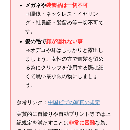
メガネや
装飾品は一切不可
→眼鏡・ネックレス・イヤリン
グ・社員証・髪留め等一切不可で
す。
髪の毛で
顔が隠れない事
→オデコや耳はしっかりと露出し
ましょう。女性の方で前髪を留め
る為にクリップを使用する際は細
くて黒い最小限の物にしましょ
う。
参考リンク：
中国ビザの写真の規定
実質的に自撮りや自動プリント等では上
記規定を満たすことは
非常に困難
な為、