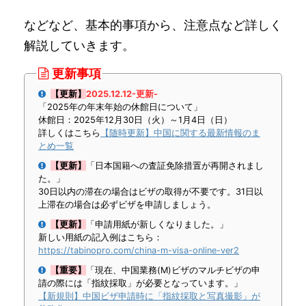
などなど、基本的事項から、注意点など詳しく
解説していきます。
更新事項
【更新】
2025.12.12-更新-
「2025年の年末年始の休館日について」
休館日：2025年12月30日（火）～1月4日（日）
詳しくはこちら
【随時更新】中国に関する最新情報のま
とめ一覧
【更新】
「日本国籍への査証免除措置が再開されまし
た。」
30日以内の滞在の場合はビザの取得が不要です。31日以
上滞在の場合は必ずビザを申請しましょう。
【更新】
「申請用紙が新しくなりました。」
新しい用紙の記入例はこちら：
https://tabinopro.com/china-m-visa-online-ver2
【重要】
「現在、中国業務(M)ビザのマルチビザの申
請の際には「指紋採取」が必要となっています。」
【新規則】中国ビザ申請時に「指紋採取と写真撮影」が