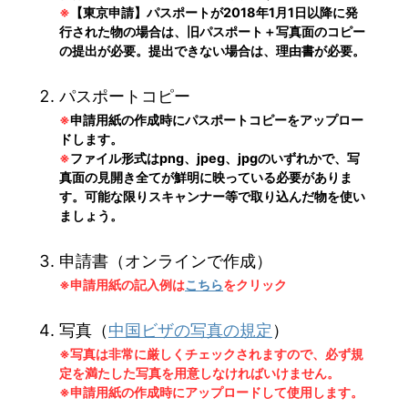
※
【東京申請】パスポートが2018年1月1日以降に発
行された物の場合は、旧パスポート＋写真面のコピー
の提出が必要。提出できない場合は、理由書が必要。
パスポートコピー
※
申請用紙の作成時にパスポートコピーをアップロー
ドします。
※
ファイル形式はpng、jpeg、jpgのいずれかで、写
真面の見開き全てが鮮明に映っている必要がありま
す。可能な限りスキャンナー等で取り込んだ物を使い
ましょう。
申請書（オンラインで作成）
※申請用紙の記入例は
こちら
をクリック
写真（
中国ビザの写真の規定
）
※写真は非常に厳しくチェックされますので、必ず規
定を満たした写真を用意しなければいけません。
※申請用紙の作成時にアップロードして使用します。