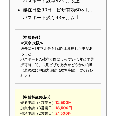
パスポート残存62ヶ月以上
滞在日数90日、ビザ有効60ヶ月、
パスポート残存63ヶ月以上
【申請条件】
≪東京,大阪≫
過去にM1年マルチを1回以上取得した事があ
ること。
パスポートの残存期間によって3～5年にて選
択可能。尚、長期ビザが必要かどうかの判断
は最終敵に中国大使館（総領事館）にて行わ
れます。
《申請料金(税抜)》
普通申請（4営業日）
12,500円
加急申請（3営業日）
18,500円
特急申請（2営業日）
21,500円