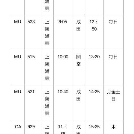
浦
東
MU
523
上
9:05
成
12：
毎日
海
田
50
浦
東
MU
515
上
10:00
関
13:20
毎日
海
空
浦
東
MU
521
上
10:40
成
14:25
月金土
海
田
日
浦
東
CA
929
上
11：
成
15:25
木
海
55
田