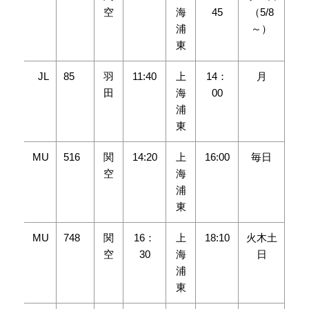
空
海
45
（5/8
浦
～）
東
JL
85
羽
11:40
上
14：
月
田
海
00
浦
東
MU
516
関
14:20
上
16:00
毎日
空
海
浦
東
MU
748
関
16：
上
18:10
火木土
空
30
海
日
浦
東