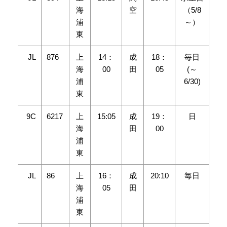
海
空
（5/8
浦
～）
東
JL
876
上
14：
成
18：
毎日
海
00
田
05
(～
浦
6/30)
東
9C
6217
上
15:05
成
19：
日
海
田
00
浦
東
JL
86
上
16：
成
20:10
毎日
海
05
田
浦
東