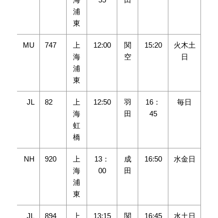
浦
東
MU
747
上
12:00
関
15:20
火木土
海
空
日
浦
東
JL
82
上
12:50
羽
16：
毎日
海
田
45
虹
橋
NH
920
上
13：
成
16:50
水金日
海
00
田
浦
東
JL
894
上
13:15
関
16:45
水土日