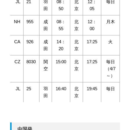
JL
21
羽
08：
北
12：
毎日
田
50
京
05
NH
955
成
08：
北
12：
月木
田
55
京
00
CA
926
成
14：
北
17:25
火
田
20
京
CZ
8030
関
15:00
北
17:25
毎日
空
京
（4/7
～）
JL
25
羽
16:40
北
19:45
毎日
田
京
中国発