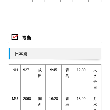
青島
日本発
NH
927
成
9:45
青
12:30
火
田
島
水
金
日
MU
2060
関
16:20
青
18:40
月
西
島
水