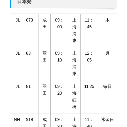
日本発
JL
873
成
09：
上
11：
木
田
00
海
45
浦
東
JL
83
羽
09：
上
12：
月
田
10
海
05
浦
東
JL
81
羽
09：
上
11:25
毎日
田
20
海
虹
橋
NH
919
成
09：
上
11：
水金日
田
20
海
40