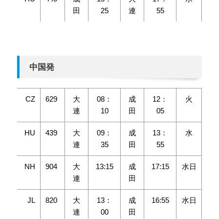
田
25
連
55
中国発
CZ
629
大
08：
成
12：
火
連
10
田
05
HU
439
大
09：
成
13：
水
連
35
田
55
NH
904
大
13:15
成
17:15
水日
連
田
JL
820
大
13：
成
16:55
水日
連
00
田