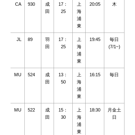
CA
930
成
17：
上
20:05
木
田
25
海
浦
東
JL
89
羽
17：
上
19:45
毎日
田
25
海
(7/1~)
浦
東
MU
524
成
13：
上
16:15
毎日
田
50
海
浦
東
MU
522
成
15：
上
18:30
月金土
田
30
海
日
浦
東