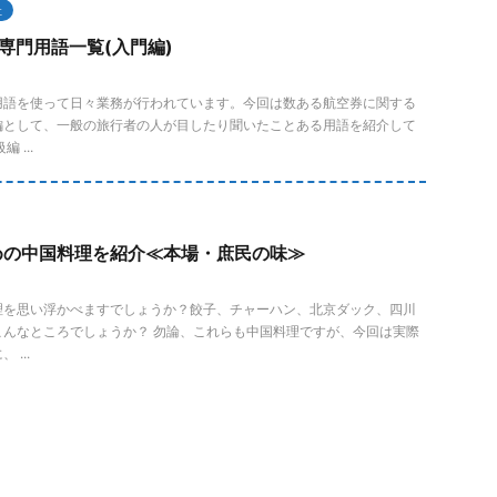
社
専門用語一覧(入門編)
用語を使って日々業務が行われています。今回は数ある航空券に関する
編として、一般の旅行者の人が目したり聞いたことある用語を紹介して
 ...
めの中国料理を紹介≪本場・庶民の味≫
理を思い浮かべますでしょうか？餃子、チャーハン、北京ダック、四川
こんなところでしょうか？ 勿論、これらも中国料理ですが、今回は実際
...