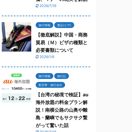
2026/7/16
旅行情報
査証(ビザ)
【徹底解説】中国・商務
貿易（Ｍ）ビザの種類と
必要書類について
2026/1/6
旅行情報
旅行記
航空券・旅行会社
【台湾の秘境で検証】au
海外放題の料金プラン解
説！南横公路の山奥や離
島・蘭嶼でもサクサク繋
がって驚いた話
2026/7/16