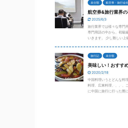
未分類
航空券・旅行会
航空券&旅行業界の
2025/6/3
旅行業界では様々な専門
専門用語の中から、初級
いきます。 少し難しい上級編
旅行記
未分類
美味しい！おすす
2020/2/18
中国料理いうとどんな料
料理、広東料理、、、、
に中国に旅行に行った際に、 