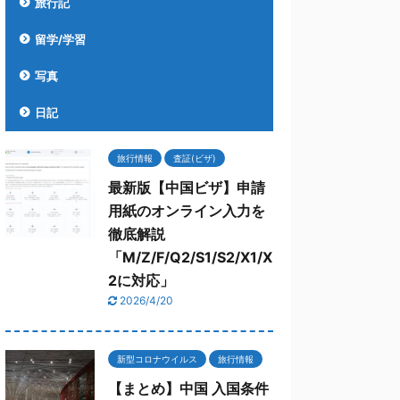
旅行記
留学/学習
写真
日記
旅行情報
査証(ビザ)
最新版【中国ビザ】申請
用紙のオンライン入力を
徹底解説
「M/Z/F/Q2/S1/S2/X1/X
2に対応」
2026/4/20
新型コロナウイルス
旅行情報
【まとめ】中国 入国条件