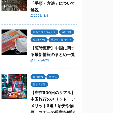
「手順・方法」について
解説
2025/11/4
新型コロナウイルス
旅行情報
査証(ビザ)
航空券・旅行会社
【随時更新】中国に関す
る最新情報のまとめ一覧
2026/4/20
旅行情報
旅行記
留学＆学習
【滞在600日のリアル】
中国旅行のメリット・デ
メリット6選！治安や物
価、マナーの現実を解説