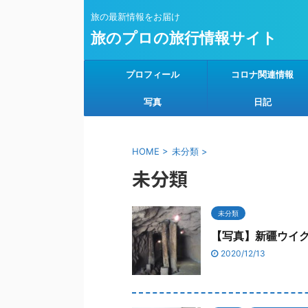
旅の最新情報をお届け
旅のプロの旅行情報サイト
プロフィール
コロナ関連情報
写真
日記
HOME
>
未分類
>
未分類
未分類
【写真】新疆ウイグル
2020/12/13