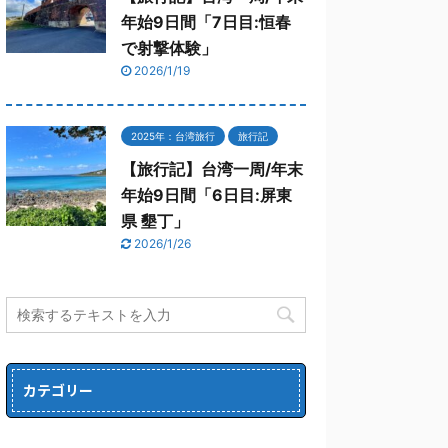
年始9日間「7日目:恒春
で射撃体験」
2026/1/19
2025年：台湾旅行
旅行記
【旅行記】台湾一周/年末
年始9日間「6日目:屏東
県 墾丁」
2026/1/26
カテゴリー