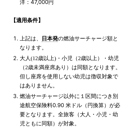
洋：47,000円
【適用条件】
上記は、
日本発
の燃油サーチャージ額
と
なります。
大人
歳以上
・小児（
歳以上）・幼児
(12
)
2
（
歳未満座席あり）は同額
となります。
2
但し座席を使用しない幼児は徴収対象で
はありません。
燃油サーチャージ以外に１区間につき別
途航空保険料0.90 米ドル（円換算）が必
要となります。全旅客（大人・小児・幼
児ともに同額）が対象。