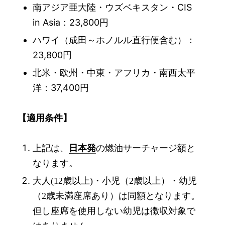
南アジア亜大陸・ウズベキスタン・CIS
in Asia：23,800円
ハワイ（成田～ホノルル直行便含む）：
23,800円
北米・欧州・中東・アフリカ・南西太平
洋：37,400円
【適用条件】
上記は、
日本発
の燃油サーチャージ額
と
なります。
大人
歳以上
・小児（
歳以上）・幼児
(12
)
2
（
歳未満座席あり）は同額
となります。
2
但し座席を使用しない幼児は徴収対象で