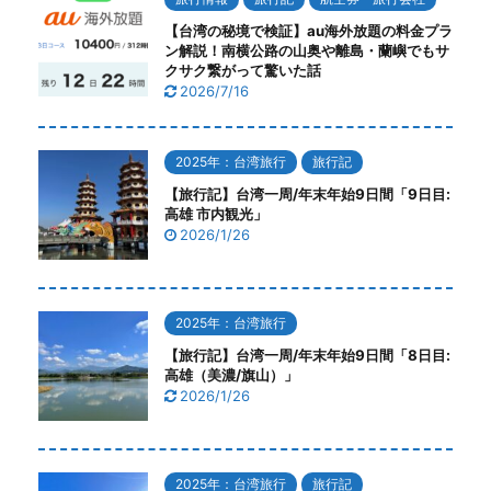
【台湾の秘境で検証】au海外放題の料金プラ
ン解説！南横公路の山奥や離島・蘭嶼でもサ
クサク繋がって驚いた話
2026/7/16
2025年：台湾旅行
旅行記
【旅行記】台湾一周/年末年始9日間「9日目:
高雄 市内観光」
2026/1/26
2025年：台湾旅行
【旅行記】台湾一周/年末年始9日間「8日目:
高雄（美濃/旗山）」
2026/1/26
2025年：台湾旅行
旅行記