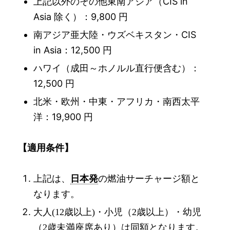
上記以外のその他東南アジア（CIS in
Asia 除く）：9,800 円
南アジア亜大陸・ウズベキスタン・CIS
in Asia：12,500 円
ハワイ（成田～ホノルル直行便含む）：
12,500 円
北米・欧州・中東・アフリカ・南西太平
洋：19,900 円
【適用条件】
上記は、
日本発
の燃油サーチャージ額
と
なります。
大人
歳以上
・小児（
歳以上）・幼児
(12
)
2
（
歳未満座席あり）は同額
となります。
2