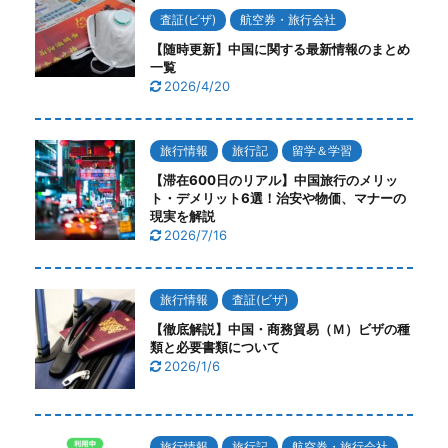
査証(ビザ)
航空券・旅行会社
【随時更新】中国に関する最新情報のまとめ
一覧
2026/4/20
旅行情報
旅行記
留学＆学習
【滞在600日のリアル】中国旅行のメリッ
ト・デメリット6選！治安や物価、マナーの
現実を解説
2026/7/16
旅行情報
査証(ビザ)
【徹底解説】中国・商務貿易（Ｍ）ビザの種
類と必要書類について
2026/1/6
旅行情報
旅行記
航空券・旅行会社