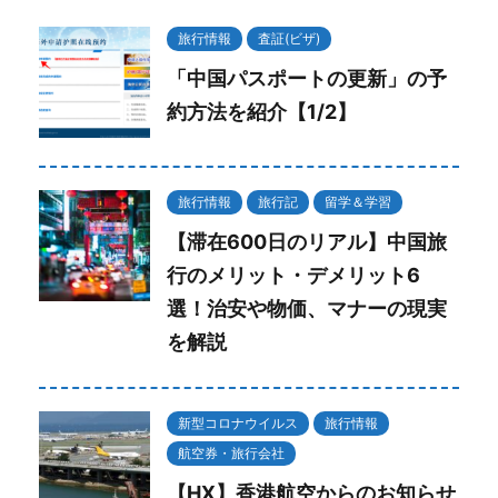
旅行情報
査証(ビザ)
「中国パスポートの更新」の予
約方法を紹介【1/2】
旅行情報
旅行記
留学＆学習
【滞在600日のリアル】中国旅
行のメリット・デメリット6
選！治安や物価、マナーの現実
を解説
新型コロナウイルス
旅行情報
航空券・旅行会社
【HX】香港航空からのお知らせ