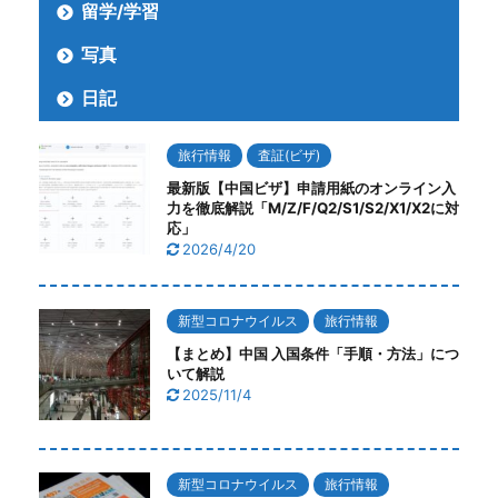
留学/学習
写真
日記
旅行情報
査証(ビザ)
最新版【中国ビザ】申請用紙のオンライン入
力を徹底解説「M/Z/F/Q2/S1/S2/X1/X2に対
応」
2026/4/20
新型コロナウイルス
旅行情報
【まとめ】中国 入国条件「手順・方法」につ
いて解説
2025/11/4
新型コロナウイルス
旅行情報